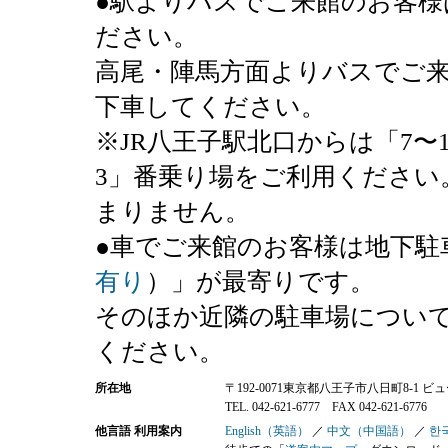
●駅よりバスでご来館のお客様
ださい。
高尾・陣馬方面よりバスでご
下車してください。
※JR八王子駅北口からは「7〜
3」番乗り場をご利用ください
まりません。
●車でご来館のお客様は地下駐
有り
）」が最寄りです。
そのほか近隣の駐車場につい
ください。
所在地
〒192-0071東京都八王子市八日町8-1 
TEL. 042-621-6777 FAX 042-621-6776
他言語 利用案内
English（英語）
／
中文（中国語）
／
한