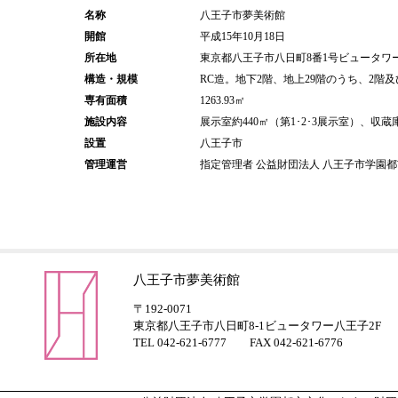
名称
八王子市夢美術館
開館
平成15年10月18日
所在地
東京都八王子市八日町8番1号ビュータワー
構造・規模
RC造。地下2階、地上29階のうち、2階及
専有面積
1263.93㎡
施設内容
展示室約440㎡（第1･2･3展示室）、収
設置
八王子市
管理運営
指定管理者 公益財団法人 八王子市学園
八王子市夢美術館
〒192-0071
東京都八王子市八日町8-1ビュータワー八王子2F
TEL 042-621-6777 FAX 042-621-6776