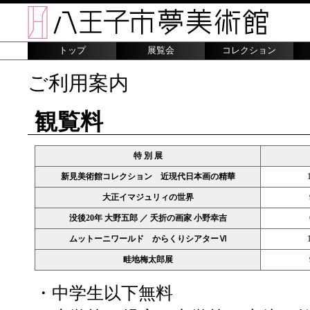
トップ
展覧会
コレクション
ご利用案内
観覧料
特 別 展
新見美術館コレクション 近現代日本画の精華
大正イマジュリィの世界
没後20年 大野五郎 ／ 夭折の画家 小野幸吉
ムットーニワールド からくりシアターⅥ
畦地梅太郎展
・中学生以下無料