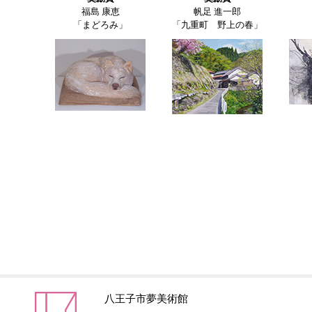
福島 康恵
帆足 進一郎
「まどろみ」
「九重町 野上の春」
八王子市夢美術館