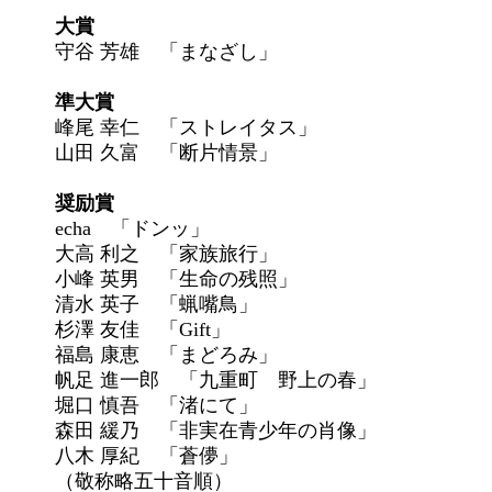
大賞
守谷 芳雄 「まなざし」
準大賞
峰尾 幸仁 「ストレイタス」
山田 久富 「断片情景」
奨励賞
echa 「ドンッ」
大高 利之 「家族旅行」
小峰 英男 「生命の残照」
清水 英子 「蝋嘴鳥」
杉澤 友佳 「Gift」
福島 康恵 「まどろみ」
帆足 進一郎 「九重町 野上の春」
堀口 慎吾 「渚にて」
森田 緩乃 「非実在青少年の肖像」
八木 厚紀 「蒼儚」
（敬称略五十音順）