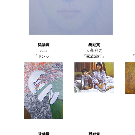
奨励賞
奨励賞
echa
大高 利之
「ドンッ」
「家族旅行」
「
奨励賞
奨励賞